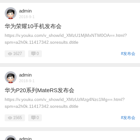
admin
2018-9-1
华为荣耀10手机发布会
https://v.youku.com/v_show/id_XMzU1MjMxNTM0OA==.html?
spm=a2h0k.11417342.soresults.dtitle
1627
0
#发布会
admin
2018-9-1
华为P20系列MateRS发布会
https://v.youku.com/v_show/id_XMzUzMzg4Nzc1Mg==.html?
spm=a2h0k.11417342.soresults.dtitle
1565
0
#发布会
admin