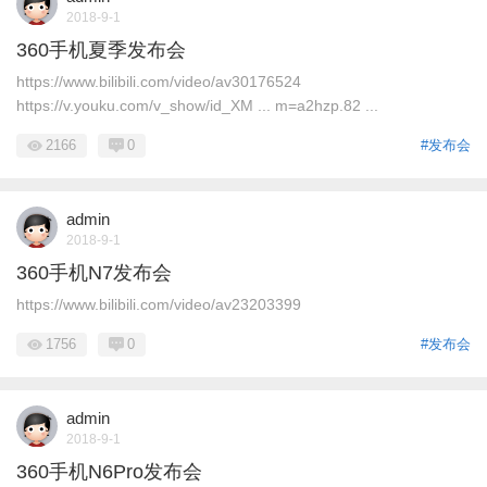
2018-9-1
360手机夏季发布会
https://www.bilibili.com/video/av30176524
https://v.youku.com/v_show/id_XM ... m=a2hzp.82 ...
2166
0
#发布会
admin
2018-9-1
360手机N7发布会
https://www.bilibili.com/video/av23203399
1756
0
#发布会
admin
2018-9-1
360手机N6Pro发布会