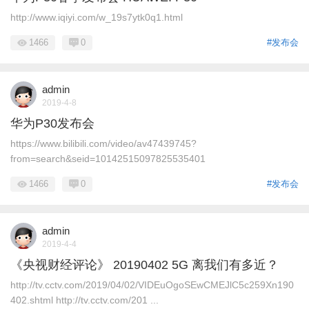
http://www.iqiyi.com/w_19s7ytk0q1.html
1466
0
#发布会
admin
2019-4-8
华为P30发布会
https://www.bilibili.com/video/av47439745?
from=search&seid=10142515097825535401
1466
0
#发布会
admin
2019-4-4
《央视财经评论》 20190402 5G 离我们有多近？
http://tv.cctv.com/2019/04/02/VIDEuOgoSEwCMEJlC5c259Xn190
402.shtml http://tv.cctv.com/201 ...