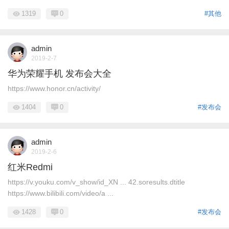
1319
0
#其他
admin
2019-2-7
华为荣耀手机 发布会大全
https://www.honor.cn/activity/
1404
0
#发布会
admin
2019-2-6
红米Redmi
https://v.youku.com/v_show/id_XN ... 42.soresults.dtitle
https://www.bilibili.com/video/a ...
1428
0
#发布会