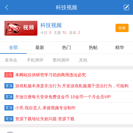
科技视频
科技视频
收藏
今日:
0
主题:
51
排名:
2
全部
最新
热门
热帖
精华
发布会
手机测评
数码测评
其他
本网站仅供研究学习切勿商用违法必究
公告
游戏私服本身是非法行为 开发游戏私服属于违法行为，可能构
置顶
成民事侵权或刑事犯罪
开放注册每天登录免费送金币 10金币一个月会员VIP
置顶
小亮.我自贡人.承接视频专业制作
置顶
资源下载地址失效问题 资源下载
置顶