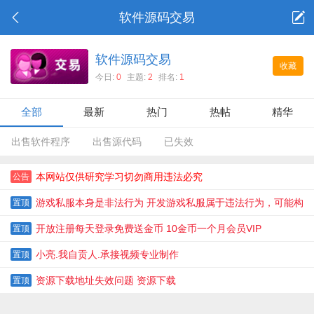
软件源码交易
软件源码交易
收藏
今日:
0
主题:
2
排名:
1
全部
最新
热门
热帖
精华
出售软件程序
出售源代码
已失效
本网站仅供研究学习切勿商用违法必究
公告
游戏私服本身是非法行为 开发游戏私服属于违法行为，可能构
置顶
成民事侵权或刑事犯罪
开放注册每天登录免费送金币 10金币一个月会员VIP
置顶
小亮.我自贡人.承接视频专业制作
置顶
资源下载地址失效问题 资源下载
置顶