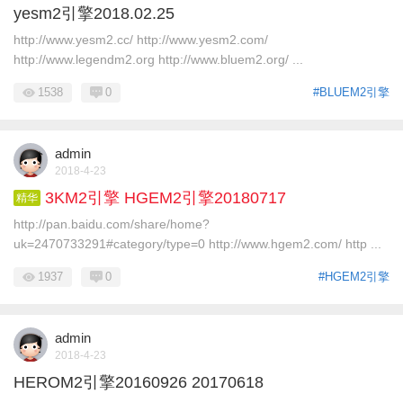
yesm2引擎2018.02.25
http://www.yesm2.cc/ http://www.yesm2.com/
http://www.legendm2.org http://www.bluem2.org/ ...
1538
0
#BLUEM2引擎
admin
2018-4-23
3KM2引擎 HGEM2引擎20180717
精华
http://pan.baidu.com/share/home?
uk=2470733291#category/type=0 http://www.hgem2.com/ http ...
1937
0
#HGEM2引擎
admin
2018-4-23
HEROM2引擎20160926 20170618