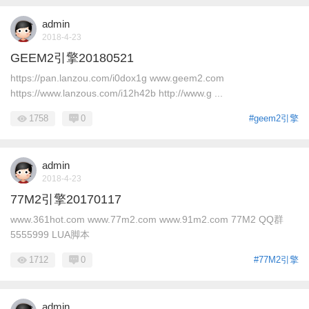
admin
2018-4-23
GEEM2引擎20180521
https://pan.lanzou.com/i0dox1g www.geem2.com
https://www.lanzous.com/i12h42b http://www.g ...
1758
0
#geem2引擎
admin
2018-4-23
77M2引擎20170117
www.361hot.com www.77m2.com www.91m2.com 77M2 QQ群
5555999 LUA脚本
1712
0
#77M2引擎
admin