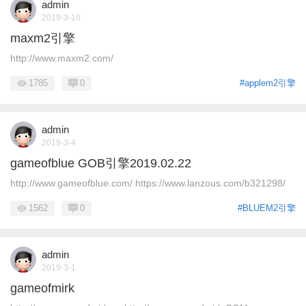
admin
2019-3-10
maxm2引擎
http://www.maxm2.com/
1785
0
#applem2引擎
admin
2019-3-4
gameofblue GOB引擎2019.02.22
http://www.gameofblue.com/ https://www.lanzous.com/b321298/
1562
0
#BLUEM2引擎
admin
2019-3-1
gameofmirk