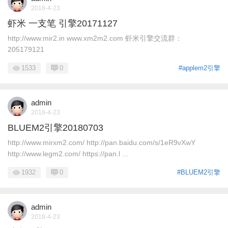
2018-4-23
虾米 一支笔 引擎20171127
http://www.mir2.in www.xm2m2.com 虾米引擎交流群：
205179121
1533
0
#applem2引擎
admin
2018-4-23
BLUEM2引擎20180703
http://www.mirxm2.com/ http://pan.baidu.com/s/1eR9vXwY
http://www.legm2.com/ https://pan.l ...
1932
0
#BLUEM2引擎
admin
2018-4-23