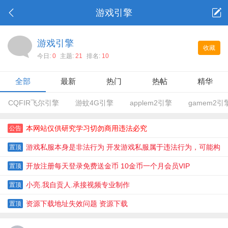
游戏引擎
游戏引擎
收藏
今日:
0
主题:
21
排名:
10
全部
最新
热门
热帖
精华
CQFIR飞尔引擎
游蚊4G引擎
applem2引擎
gamem2引
本网站仅供研究学习切勿商用违法必究
公告
游戏私服本身是非法行为 开发游戏私服属于违法行为，可能构
置顶
成民事侵权或刑事犯罪
开放注册每天登录免费送金币 10金币一个月会员VIP
置顶
小亮.我自贡人.承接视频专业制作
置顶
资源下载地址失效问题 资源下载
置顶