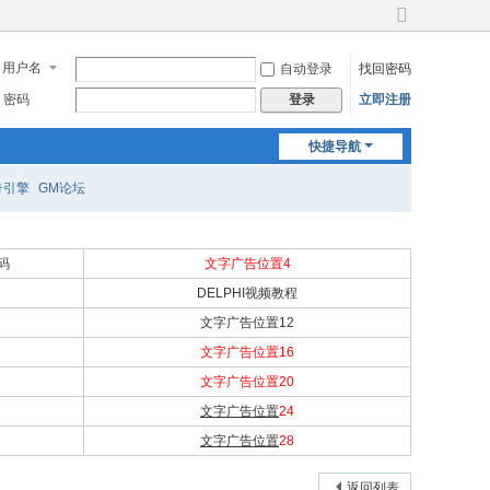
切
换
用户名
自动登录
找回密码
到
宽
密码
立即注册
登录
版
快捷导航
奇引擎
GM论坛
源码
文字广告位置4
DELPHI视频教程
文字广告位置12
文字广告位置16
文字广告位置20
文字广告位置
24
文字广告位置
28
返回列表