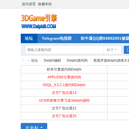
设为首页
收藏本站
论坛
Telegram电报群
吹牛逼QQ群69892091被
帖子
»
论坛
›
Delphi编程
›
Delphi源代码
›
美国开源delphi游戏大
D
虾米引擎源代码Delphi
el
APPLEM2引擎源代码
GSQL_6.5.2.1源代码Delphi
ph
文字广告位置13
i
UC845刺客引擎飞龙3delphi源码
源
文字广告位置21
代
文字广告位置25
码
发新帖