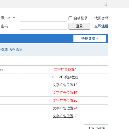
切
换
用户名
自动登录
找回密码
到
宽
密码
立即注册
登录
版
快捷导航
奇引擎
GM论坛
源码
文字广告位置4
DELPHI视频教程
文字广告位置12
文字广告位置16
文字广告位置20
文字广告位置
24
文字广告位置
28
返回列表