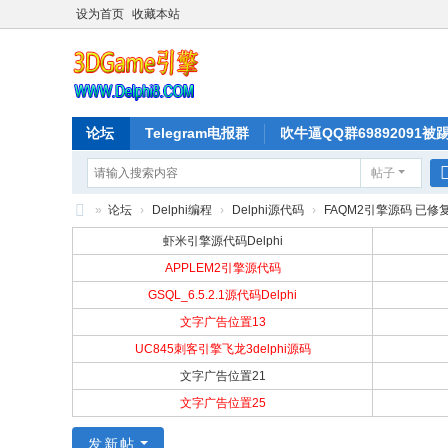
设为首页
收藏本站
论坛
Telegram电报群
吹牛逼QQ群69892091被
帖子
»
论坛
›
Delphi编程
›
Delphi源代码
›
FAQM2引擎源码 已修复
D
虾米引擎源代码Delphi
el
APPLEM2引擎源代码
GSQL_6.5.2.1源代码Delphi
ph
文字广告位置13
i
UC845刺客引擎飞龙3delphi源码
源
文字广告位置21
代
文字广告位置25
码
发新帖