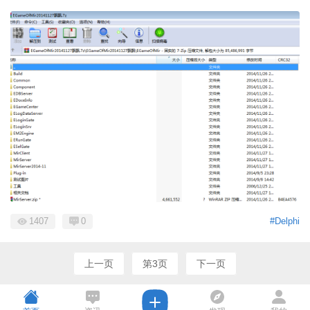
1407
0
#Delphi
上一页
第3页
下一页