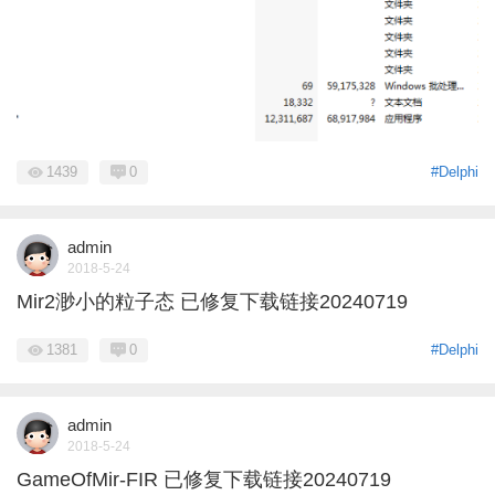
1439
0
#Delphi
admin
2018-5-24
Mir2渺小的粒子态 已修复下载链接20240719
1381
0
#Delphi
admin
2018-5-24
GameOfMir-FIR 已修复下载链接20240719